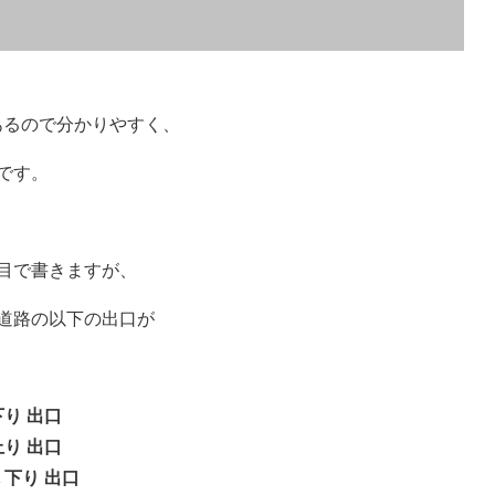
あるので分かりやすく、
です。
目で書きますが、
道路の以下の出口が
下り 出口
上り 出口
 下り 出口