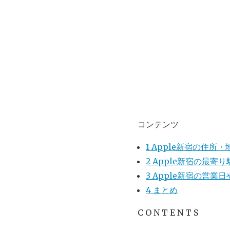
コンテンツ
1
Apple新宿の住所
2
Apple新宿の最寄
3
Apple新宿の営業
4
まとめ
C O N T E N T S