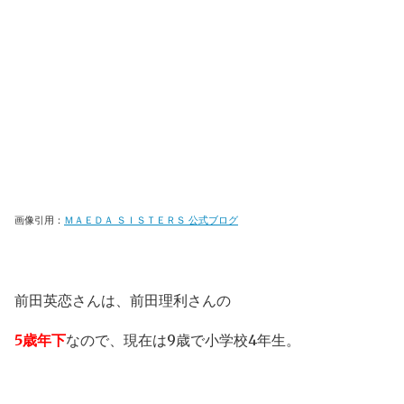
画像引用：
ＭＡＥＤＡ ＳＩＳＴＥＲＳ 公式ブログ
前田英恋さんは、前田理利さんの
5歳年下
なので、現在は9歳で小学校4年生。