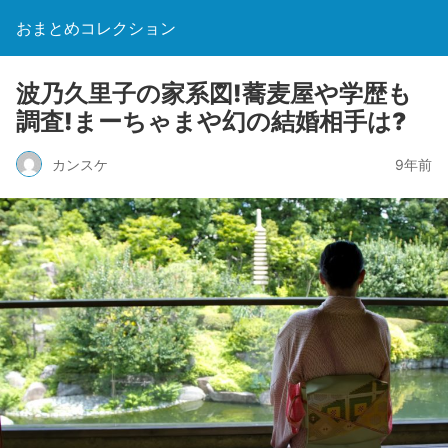
おまとめコレクション
波乃久里子の家系図!蕎麦屋や学歴も
調査!まーちゃまや幻の結婚相手は?
カンスケ
9年前