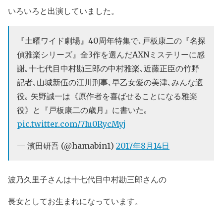
いろいろと出演していました。
『土曜ワイド劇場』40周年特集で､戸板康二の『名探
偵雅楽シリーズ』全3作を選んだAXNミステリーに感
謝｡十七代目中村勘三郎の中村雅楽､近藤正臣の竹野
記者､山城新伍の江川刑事､早乙女愛の美津､みんな適
役｡ 矢野誠一は《原作者を喜ばせることになる雅楽
役》と『戸板康二の歳月』に書いた｡
pic.twitter.com/7Iu0RycMyj
— 濱田研吾 (@hamabin1)
2017年8月14日
波乃久里子さんは十七代目中村勘三郎さんの
長女としてお生まれになっています。