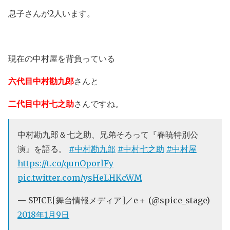
息子さんが2人います。
現在の中村屋を背負っている
六代目中村勘九郎
さんと
二代目中村七之助
さんですね。
中村勘九郎＆七之助、兄弟そろって『春暁特別公
演』を語る。
#中村勘九郎
#中村七之助
#中村屋
https://t.co/qunOporlFy
pic.twitter.com/ysHeLHKcWM
— SPICE[舞台情報メディア]／e＋ (@spice_stage)
2018年1月9日