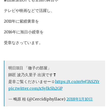
テレビや映画などで活躍し、
2011年に紫綬褒章を
2016年に旭日小綬章を
受章なさっています。
明日11日 「徹子の部屋」
師匠 波乃久里子 出演です❣
是非ご覧くださいませー☺
https://t.co/m9eJ7AS2Yr
pic.twitter.com/xSylkSh2GP
— 鴫原 桂 (@Cercidiphyllace)
2018年1月10日