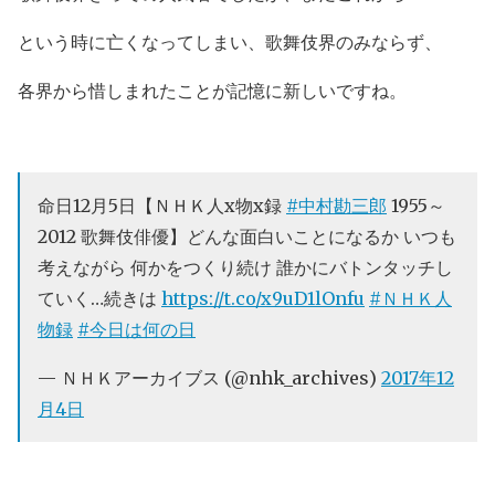
という時に亡くなってしまい、歌舞伎界のみならず、
各界から惜しまれたことが記憶に新しいですね。
命日12月5日【ＮＨＫ人x物x録
#中村勘三郎
1955～
2012 歌舞伎俳優】どんな面白いことになるか いつも
考えながら 何かをつくり続け 誰かにバトンタッチし
ていく…続きは
https://t.co/x9uD1lOnfu
#ＮＨＫ人
物録
#今日は何の日
— ＮＨＫアーカイブス (@nhk_archives)
2017年12
月4日