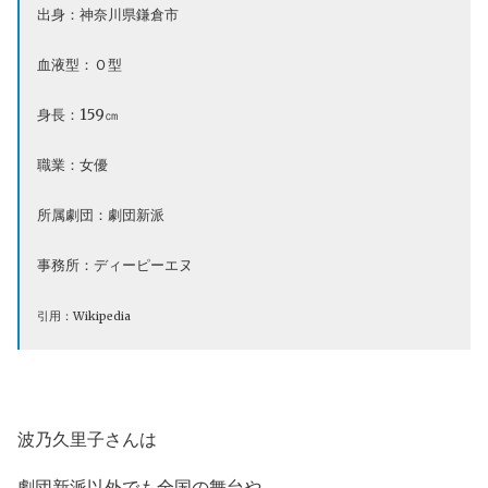
出身：神奈川県鎌倉市
血液型：Ｏ型
身長：159㎝
職業：女優
所属劇団：劇団新派
事務所：ディーピーエヌ
引用：Wikipedia
波乃久里子さんは
劇団新派以外でも全国の舞台や